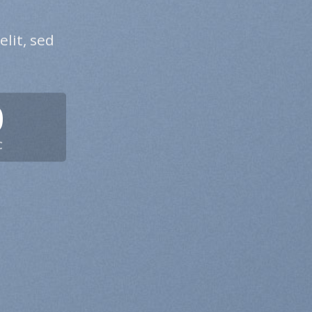
lit, sed
0
C