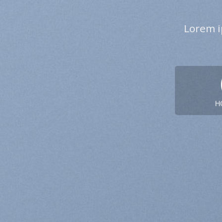
Lorem i
H