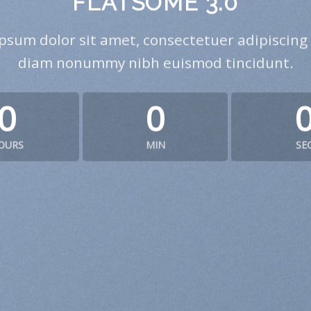
FLATSOME 3.0
psum dolor sit amet, consectetuer adipiscing e
diam nonummy nibh euismod tincidunt.
0
0
OURS
MIN
SE